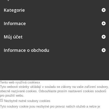
Kategorie
Informace
Můj účet
Informace o obchodu
Tento web využívá cookies
x
Tyto webové stránky ukládají v souladu se zákony na vaše zařízení soubory,
obecně nazývané cookies. Odsouhlaste prosím nastavení cookies souborů
pro použití webu.
Nezbytně nutné soubory cookies
Tyto soubory cookie jsou nezbytné pro provoz našich služeb a nelze je