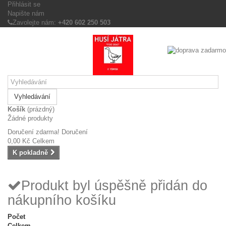
Přihlásit se
Napište nám
Zavolejte nám:
+420 602 250 503
Vyhledávání
Košík
(prázdný)
Žádné produkty
Doručení zdarma!
Doručení
0,00 Kč
Celkem
K pokladně
Produkt byl úspěšně přidán do
nákupního košíku
Počet
Celkem