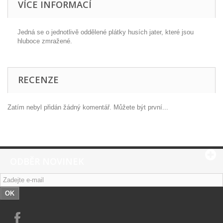
VÍCE INFORMACÍ
Jedná se o jednotlivě oddělené plátky husích jater, které jsou
hluboce zmražené.
RECENZE
Zatím nebyl přidán žádný komentář. Můžete být první...
ODBĚR NOVINEK
OK