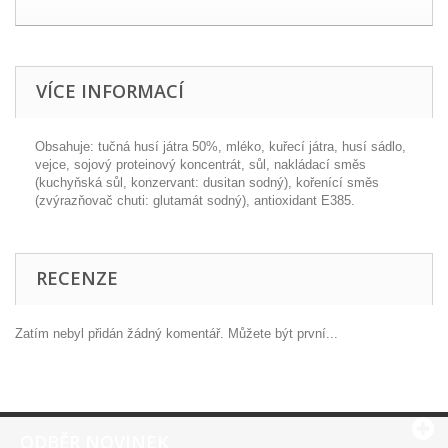
VÍCE INFORMACÍ
Obsahuje: tučná husí játra 50%, mléko, kuřecí játra, husí sádlo,
vejce, sojový proteinový koncentrát, sůl, nakládací směs
(kuchyňská sůl, konzervant: dusitan sodný), kořenící směs
(zvýrazňovač chuti: glutamát sodný), antioxidant E385.
RECENZE
Zatím nebyl přidán žádný komentář. Můžete být první...
ODBĚR NOVINEK