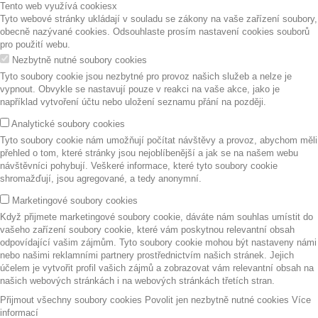
Tento web využívá cookies
x
Tyto webové stránky ukládají v souladu se zákony na vaše zařízení soubory,
obecně nazývané cookies. Odsouhlaste prosím nastavení cookies souborů
pro použití webu.
Nezbytně nutné soubory cookies
Tyto soubory cookie jsou nezbytné pro provoz našich služeb a nelze je
vypnout. Obvykle se nastavují pouze v reakci na vaše akce, jako je
například vytvoření účtu nebo uložení seznamu přání na později.
Analytické soubory cookies
Tyto soubory cookie nám umožňují počítat návštěvy a provoz, abychom měli
přehled o tom, které stránky jsou nejoblíbenější a jak se na našem webu
návštěvníci pohybují. Veškeré informace, které tyto soubory cookie
shromažďují, jsou agregované, a tedy anonymní.
Marketingové soubory cookies
Když přijmete marketingové soubory cookie, dáváte nám souhlas umístit do
vašeho zařízení soubory cookie, které vám poskytnou relevantní obsah
odpovídající vašim zájmům. Tyto soubory cookie mohou být nastaveny námi
nebo našimi reklamními partnery prostřednictvím našich stránek. Jejich
účelem je vytvořit profil vašich zájmů a zobrazovat vám relevantní obsah na
našich webových stránkách i na webových stránkách třetích stran.
Přijmout všechny soubory cookies
Povolit jen nezbytně nutné cookies
Více
informací