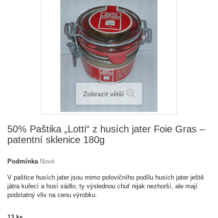
Zobrazit větší
50% Paštika „Lotti“ z husích jater Foie Gras –
patentní sklenice 180g
Podmínka
Nové
V paštice husích jater jsou mimo polovičního podílu husích jater ještě
játra kuřecí a husí sádlo, ty výslednou chuť nijak nezhorší, ale mají
podstatný vliv na cenu výrobku.
13
ks