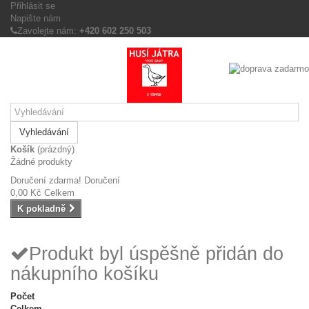
Přihlásit se
Napište nám
Zavolejte nám:
+420 602 250 503
Vyhledávání
Košík
(prázdný)
Žádné produkty
Doručení zdarma!
Doručení
0,00 Kč
Celkem
K pokladně
Produkt byl úspěšně přidán do
nákupního košíku
Počet
Celkem